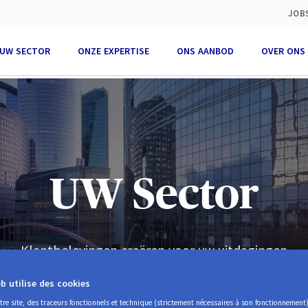
ities
JOB
king
UW SECTOR
ONZE EXPERTISE
ONS AANBOD
OVER ONS
UW Sector
Klantbelevingen creëren voor uw uitdagingen
b utilise des cookies
otre site, des traceurs fonctionnels et technique (strictement nécessaires à son fonctionnement)