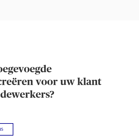
oegevoegde
creëren voor uw klant
edewerkers?
NS