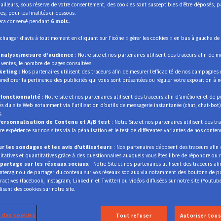
ailleurs, sous réserve de votre consentement, des cookies sont susceptibles d’être déposés, 
es, pour les finalités ci-dessous.
sera conservé pendant
6 mois.
hanger d’avis à tout moment en cliquant sur l’icône « gérer les cookies » en bas à gauche d
analyse/mesure d'audience
: Notre site et nos partenaires utilisent des traceurs afin de 
Selecteer uw sector
e ventes, le nombre de pages consultées.
keting
: Nos partenaires utilisent des traceurs afin de mesurer l’efficacité de nos campagnes
méliorer la pertinence des publicités qui vous sont présentées ou réguler votre exposition à
 fonctionnalité
: Notre site et nos partenaires utilisent des traceurs afin d’améliorer et de p
és du site Web notamment via l’utilisation d’outils de messagerie instantanée (chat, chat-bot)
, energiezuinigheid, vluchtige klantenrelaties: uw sect
s.
Personnalisation de Contenu et A/B test
: Notre Site et nos partenaires utilisent des tr
er gaan we die samen met u aan. We leggen ons oor te
tre expérience sur nos sites via la pénalisation et le test de différentes variantes de nos conten
 uw doelpubliek. Op basis daarvan creëren we diens
r les sondages et les avis d’utilisateurs
: Nos partenaires déposent des traceurs afin d
nen uw sector. Samen met u en voor u, door u servi
tatives et quantitatives grâce à des questionnaires auxquels vous êtes libre de répondre ou 
partage sur les réseaux sociaux
: Notre Site et nos partenaires utilisent des traceurs af
mankracht voor vrij te maken. Zo verstevigt u uw posi
interagir ou de partager du contenu sur vos réseaux sociaux via notamment des boutons de p
eractives (facebook, Instagram, LinkedIn et Twitter) ou vidéos diffusées sur notre site (Youtube
concurrentie een stapje voor.
lisent des cookies sur notre site.
 des cookies
Tout refuser
Autoriser tous