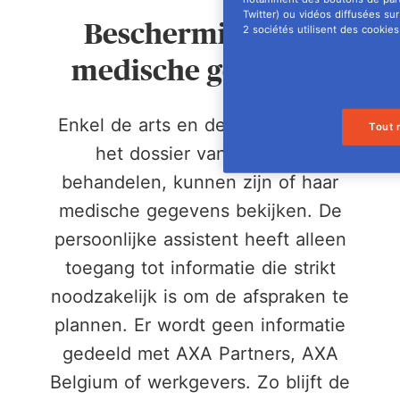
Twitter) ou vidéos diffusées sur
Bescherming van
2 sociétés utilisent des cookies 
medische gegevens
Enkel de arts en de specialist die
Tout 
het dossier van uw klant
behandelen, kunnen zijn of haar
medische gegevens bekijken. De
persoonlijke assistent heeft alleen
toegang tot informatie die strikt
noodzakelijk is om de afspraken te
plannen. Er wordt geen informatie
gedeeld met AXA Partners, AXA
Belgium of werkgevers. Zo blijft de