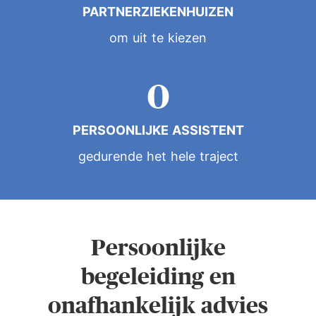
4
8
PARTNERZIEKENHUIZEN
8
0
om uit te kiezen
5
9
9
1
6
PERSOONLIJKE ASSISTENT
2
7
gedurende het hele traject
3
8
4
Persoonlijke
9
begeleiding en
5
onafhankelijk advies