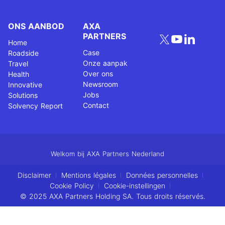
Andere producten van
Health
Een luisterend oor doet wonderen in
moeilijke tijden. Verlaag de drempel en
bied een eerste psychologische hulp aan.
PSYCHOLOGICAL ASSISTANCE
Heeft uw klant medische hulp nodig in
het buitenland? Deze verzekering dekt
alle (onverwachte) kosten.