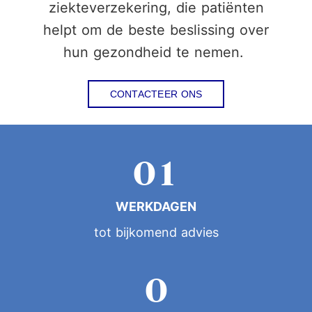
ziekteverzekering, die patiënten
2
2
helpt om de beste beslissing over
hun gezondheid te nemen.
3
3
CONTACTEER ONS
0
4
4
1
5
5
WERKDAGEN
2
6
6
tot bijkomend advies
3
7
7