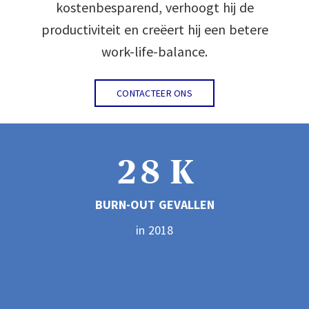
kostenbesparend, verhoogt hij de
5
productiviteit en creëert hij een betere
work-life-balance.
0
6
CONTACTEER ONS
1
7
2
8
K
BURN-OUT GEVALLEN
3
9
in 2018
4