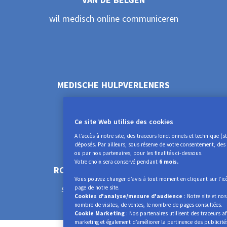
7
5
wil medisch online communiceren
8
6
9
7
MEDISCHE HULPVERLENERS
verspreid over de wereld
8
Ce site Web utilise des cookies
A l’accès à notre site, des traceurs fonctionnels et technique (
déposés. Par ailleurs, sous réserve de votre consentement, des
9
ou par nos partenaires, pour les finalités ci-dessous.
Votre choix sera conservé pendant
6 mois.
ROADSIDE DIENSTVERLENERS
Vous pouvez changer d’avis à tout moment en cliquant sur l’ic
staan internationaal paraat
page de notre site.
Cookies d'analyse/mesure d'audience
: Notre site et nos
nombre de visites, de ventes, le nombre de pages consultées.
Cookie Marketing
: Nos partenaires utilisent des traceurs a
marketing et également d’améliorer la pertinence des publicité