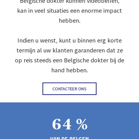
Belgische dokter kunnen videobellen,
1
kan in veel situaties een enorme impact
hebben.
2
0
Indien u wenst, kunt u binnen erg korte
termijn al uw klanten garanderen dat ze
3
1
op reis steeds een Belgische dokter bij de
hand hebben.
4
2
CONTACTEER ONS
5
3
6
4
%
VAN DE BELGEN